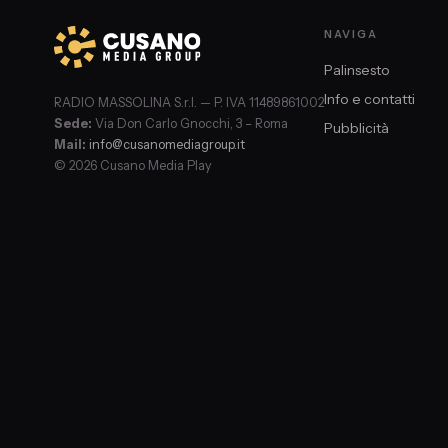
NAVIGA
Palinsesto
Info e contatti
RADIO MASSOLINA S.r.l. — P. IVA 11489861002
Sede:
Via Don Carlo Gnocchi, 3 – Roma
Pubblicità
Mail:
info@cusanomediagroup.it
© 2026 Cusano Media Play