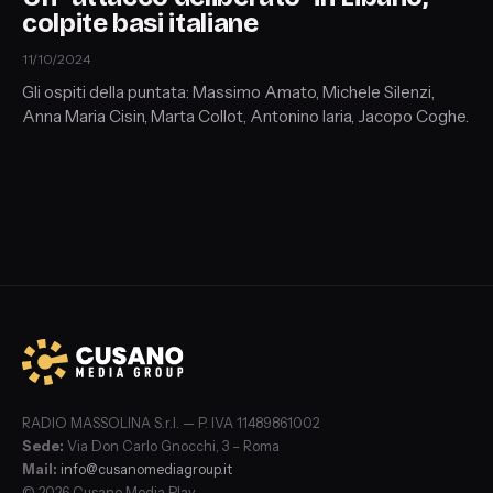
colpite basi italiane
11/10/2024
Gli ospiti della puntata: Massimo Amato, Michele Silenzi,
Anna Maria Cisin, Marta Collot, Antonino Iaria, Jacopo Coghe.
RADIO MASSOLINA S.r.l. — P. IVA 11489861002
Sede:
Via Don Carlo Gnocchi, 3 – Roma
Mail:
info@cusanomediagroup.it
© 2026 Cusano Media Play