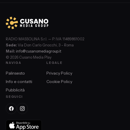
RADIO MASSOLINA S.r.l. — P. IVA 11489861002
Sede:
Via Don Carlo Gnocchi, 3 – Roma
Mail:
info@cusanomediagroup.it
© 2026 Cusano Media Play
NAVIGA
LEGALE
Palinsesto
Privacy Policy
Info e contatti
Cookie Policy
Pubblicità
SEGUICI