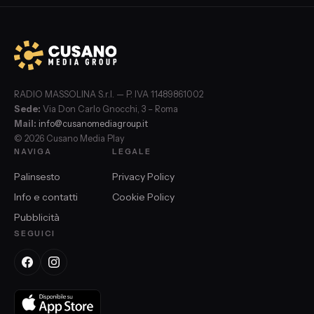
RADIO MASSOLINA S.r.l. — P. IVA 11489861002
Sede:
Via Don Carlo Gnocchi, 3 – Roma
Mail:
info@cusanomediagroup.it
© 2026 Cusano Media Play
NAVIGA
LEGALE
Palinsesto
Privacy Policy
Info e contatti
Cookie Policy
Pubblicità
SEGUICI