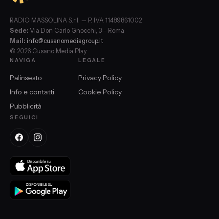
RADIO MASSOLINA S.r.l. — P. IVA 11489861002
Sede:
Via Don Carlo Gnocchi, 3 – Roma
Mail:
info@cusanomediagroup.it
© 2026 Cusano Media Play
NAVIGA
LEGALE
Palinsesto
Privacy Policy
Info e contatti
Cookie Policy
Pubblicità
SEGUICI