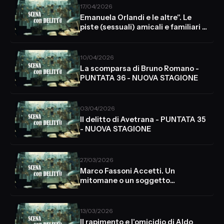
17/04/2026
Emanuela Orlandi e le altre". Le
piste (sessuali) amicali e familiari -
PUNTATA 37
10/04/2026
La scomparsa di Bruno Romano -
PUNTATA 36 - NUOVA STAGIONE
03/04/2026
Il delitto di Avetrana - PUNTATA 35
- NUOVA STAGIONE
27/03/2026
Marco Fassoni Accetti. Un
mitomane o un soggetto
socialmente pericoloso? -
PUNTATA 34
13/03/2026
Il rapimento e l'omicidio di Aldo