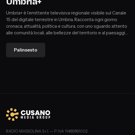
Umbria+
Umbria+ è l’emittente televisiva regionale visibile sul Canale
15 del digitale terrestre in Umbria. Racconta ogni giorno
cronaca, attualità, politica e cultura, con uno sguardo attento
alle comunità locali, alle bellezze del territorio e al paesaggio.
Un punto di riferimento per conoscere, comprendere e
vivere l’Umbria in tutte le sue sfumature.
Palinsesto
RADIO MASSOLINA S.r.l. — P. IVA 11489861002