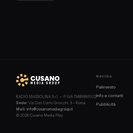
NAVIGA
Palinsesto
Info e contatti
RADIO MASSOLINA S.r.l. — P. IVA 11489861002
Sede:
Via Don Carlo Gnocchi, 3 – Roma
Pubblicità
Mail:
info@cusanomediagroup.it
© 2026 Cusano Media Play