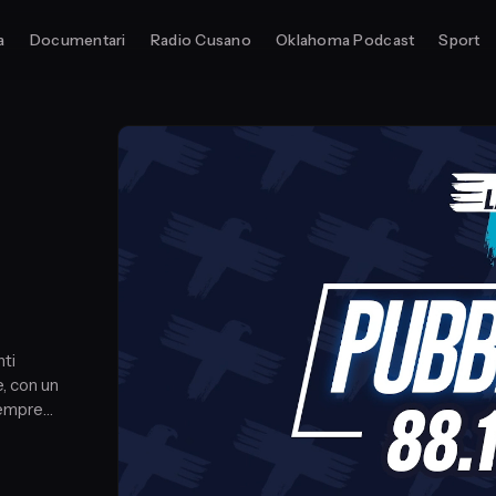
a
Documentari
Radio Cusano
Oklahoma Podcast
Sport
nti
, con un
sempre