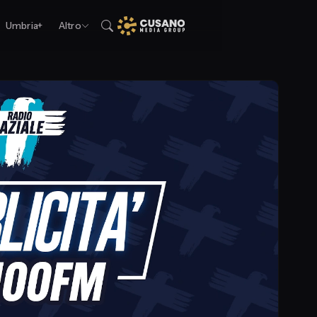
Umbria+
Altro