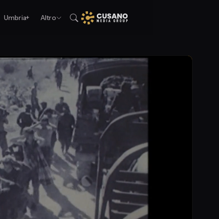
Umbria+
Altro