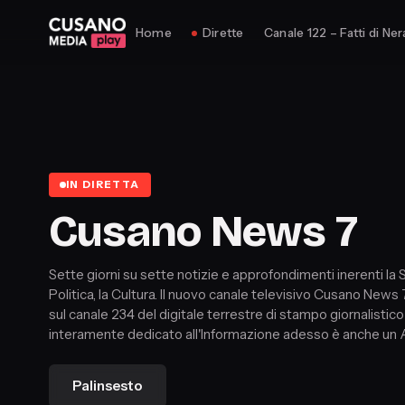
Home
Dirette
Canale 122 – Fatti di Ner
IN DIRETTA
Cusano News 7
Sette giorni su sette notizie e approfondimenti inerenti la S
Politica, la Cultura. Il nuovo canale televisivo Cusano News 7 in onda
sul canale 234 del digitale terrestre di stampo giornalistic
interamente dedicato all'Informazione adesso è anche un 
avere ogni giorno a portata di mano tutto ciò che c'è da sa
Palinsesto