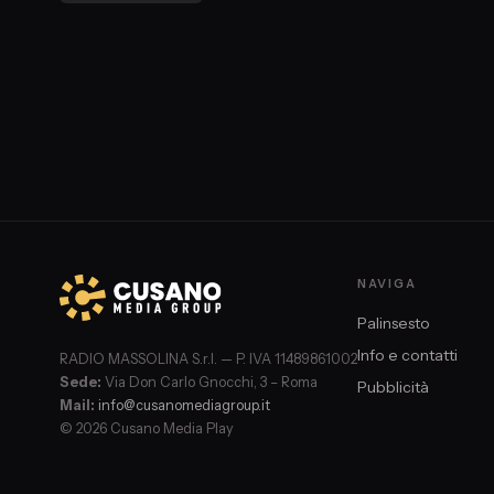
NAVIGA
Palinsesto
Info e contatti
RADIO MASSOLINA S.r.l. — P. IVA 11489861002
Sede:
Via Don Carlo Gnocchi, 3 – Roma
Pubblicità
Mail:
info@cusanomediagroup.it
© 2026 Cusano Media Play