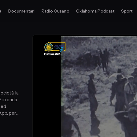
a
Documentari
Radio Cusano
Oklahoma Podcast
Sport
ocietà, la
o ed
App, per
pere.