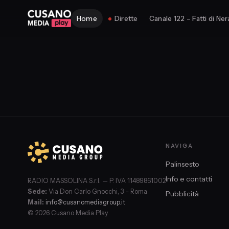
Home
Dirette
Canale 122 – Fatti di Ner
NAVIGA
Palinsesto
Info e contatti
RADIO MASSOLINA S.r.l. — P. IVA 11489861002
Sede:
Via Don Carlo Gnocchi, 3 – Roma
Pubblicità
Mail:
info@cusanomediagroup.it
© 2026 Cusano Media Play