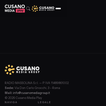
RADIO MASSOLINA S.r.l. — P. IVA 11489861002
Sede:
Via Don Carlo Gnocchi, 3 – Roma
Mail:
info@cusanomediagroup.it
© 2026 Cusano Media Play
NAVIGA
LEGALE