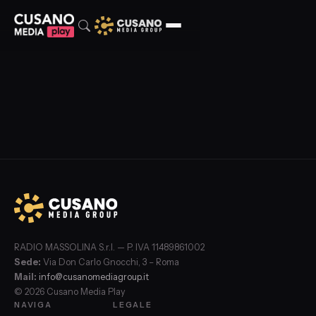
RADIO MASSOLINA S.r.l. — P. IVA 11489861002
Sede:
Via Don Carlo Gnocchi, 3 – Roma
Mail:
info@cusanomediagroup.it
© 2026 Cusano Media Play
NAVIGA
LEGALE