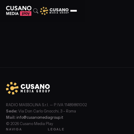
RADIO MASSOLINA S.r.l. — P. IVA 11489861002
Sede:
Via Don Carlo Gnocchi, 3 – Roma
Mail:
info@cusanomediagroup.it
© 2026 Cusano Media Play
NAVIGA
LEGALE