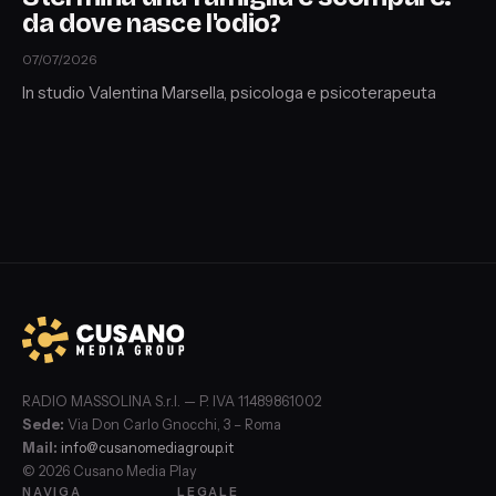
da dove nasce l'odio?
07/07/2026
In studio Valentina Marsella, psicologa e psicoterapeuta
RADIO MASSOLINA S.r.l. — P. IVA 11489861002
Sede:
Via Don Carlo Gnocchi, 3 – Roma
Mail:
info@cusanomediagroup.it
© 2026 Cusano Media Play
NAVIGA
LEGALE