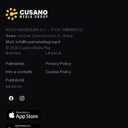
RADIO MASSOLINA S.r.l. — P. IVA 11489861002
Sede:
Via Don Carlo Gnocchi, 3 – Roma
Mail:
info@cusanomediagroup.it
© 2026 Cusano Media Play
NAVIGA
LEGALE
Palinsesto
Privacy Policy
Info e contatti
Cookie Policy
Pubblicità
SEGUICI