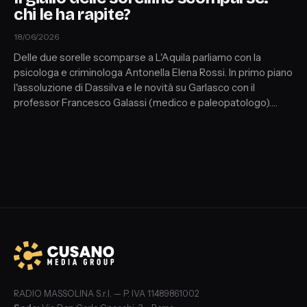
chi le ha rapite?
18/06/2026
Delle due sorelle scomparse a L'Aquila parliamo con la
psicologa e criminologa Antonella Elena Rossi. In primo piano
l'assoluzione di Dassilva e le novità su Garlasco con il
professor Francesco Galassi (medico e paleopatologo).
Lotta alla prostituzione e Mafia: l'impegno del sacerdote
ortodosso Corrado Puliatti.
RADIO MASSOLINA S.r.l. — P. IVA 11489861002