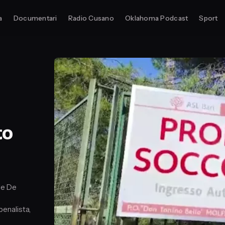
a
Documentari
Radio Cusano
Oklahoma Podcast
Sport
to
le De
penalista,