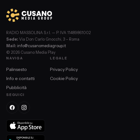
RADIO MASSOLINA S.r.l. — P. IVA 11489861002
Sede:
Via Don Carlo Gnocchi, 3 – Roma
Mail:
info@cusanomediagroup.it
© 2026 Cusano Media Play
NAVIGA
LEGALE
Palinsesto
Privacy Policy
Info e contatti
Cookie Policy
Pubblicità
SEGUICI