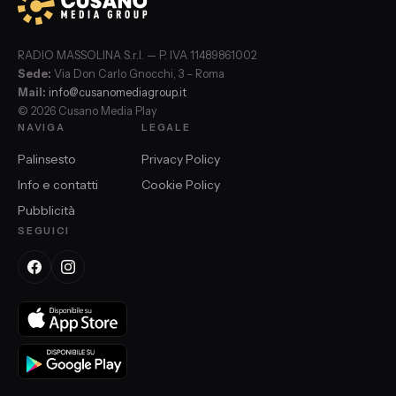
RADIO MASSOLINA S.r.l. — P. IVA 11489861002
Sede:
Via Don Carlo Gnocchi, 3 – Roma
Mail:
info@cusanomediagroup.it
© 2026 Cusano Media Play
NAVIGA
LEGALE
Palinsesto
Privacy Policy
Info e contatti
Cookie Policy
Pubblicità
SEGUICI