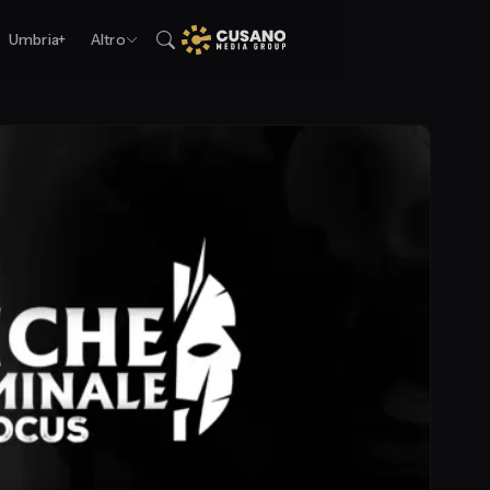
Umbria+
Altro