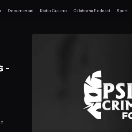
a
Documentari
Radio Cusano
Oklahoma Podcast
Sport
 -
te