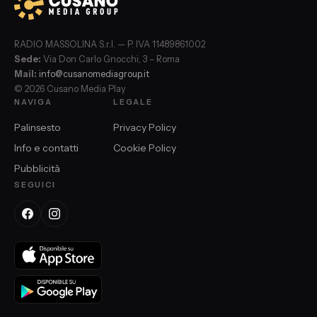
RADIO MASSOLINA S.r.l. — P. IVA 11489861002
Sede:
Via Don Carlo Gnocchi, 3 – Roma
Mail:
info@cusanomediagroup.it
© 2026 Cusano Media Play
NAVIGA
LEGALE
Palinsesto
Privacy Policy
Info e contatti
Cookie Policy
Pubblicità
SEGUICI