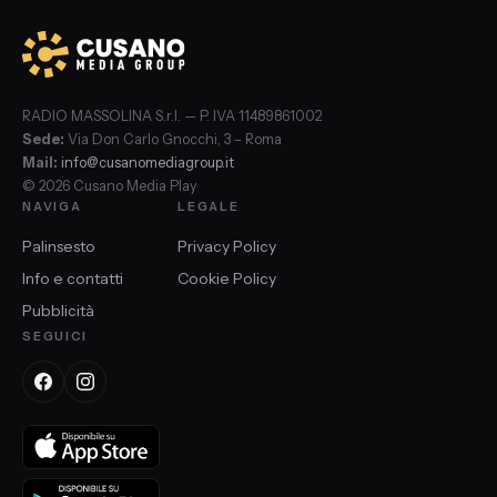
RADIO MASSOLINA S.r.l. — P. IVA 11489861002
Sede:
Via Don Carlo Gnocchi, 3 – Roma
Mail:
info@cusanomediagroup.it
© 2026 Cusano Media Play
NAVIGA
LEGALE
Palinsesto
Privacy Policy
Info e contatti
Cookie Policy
Pubblicità
SEGUICI