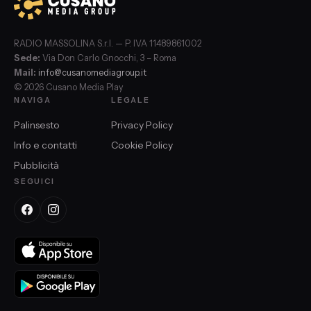
RADIO MASSOLINA S.r.l. — P. IVA 11489861002
Sede:
Via Don Carlo Gnocchi, 3 – Roma
Mail:
info@cusanomediagroup.it
© 2026 Cusano Media Play
NAVIGA
LEGALE
Palinsesto
Privacy Policy
Info e contatti
Cookie Policy
Pubblicità
SEGUICI