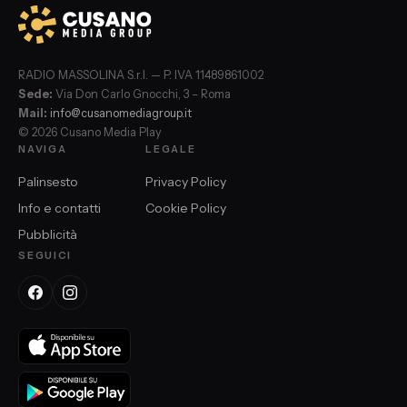
RADIO MASSOLINA S.r.l. — P. IVA 11489861002
Sede:
Via Don Carlo Gnocchi, 3 – Roma
Mail:
info@cusanomediagroup.it
© 2026 Cusano Media Play
NAVIGA
LEGALE
Palinsesto
Privacy Policy
Info e contatti
Cookie Policy
Pubblicità
SEGUICI