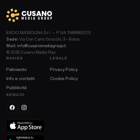
RADIO MASSOLINA S.r.l. — P. IVA 11489861002
Sede:
Via Don Carlo Gnocchi, 3 – Roma
Mail:
info@cusanomediagroup.it
© 2026 Cusano Media Play
NAVIGA
LEGALE
Palinsesto
Privacy Policy
Info e contatti
Cookie Policy
Pubblicità
SEGUICI