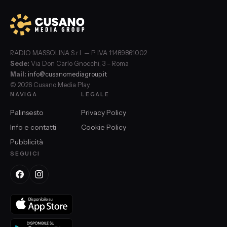
RADIO MASSOLINA S.r.l. — P. IVA 11489861002
Sede:
Via Don Carlo Gnocchi, 3 – Roma
Mail:
info@cusanomediagroup.it
© 2026 Cusano Media Play
NAVIGA
LEGALE
Palinsesto
Privacy Policy
Info e contatti
Cookie Policy
Pubblicità
SEGUICI