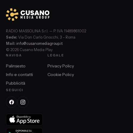
RADIO MASSOLINA S.r.l. — P. IVA 11489861002
Sede:
Via Don Carlo Gnocchi, 3 – Roma
Mail:
info@cusanomediagroup.it
© 2026 Cusano Media Play
NAVIGA
LEGALE
Palinsesto
Privacy Policy
Info e contatti
Cookie Policy
Pubblicità
SEGUICI