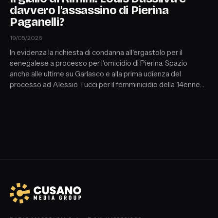
davvero l'assassino di Pierina
Paganelli?
19/05/2026
In evidenza la richiesta di condanna all'ergastolo per il
senegalese a processo per l'omicidio di Pierina. Spazio
anche alle ultime su Garlasco e alla prima udienza del
processo ad Alessio Tucci per il femminicidio della 14enne
Martina Carbonaro. Ospiti: il professor Francesco Maria
Galassi (medico e paleopatologo), l'avvocato Antonio
Nucera (penalista), Antonella Elena Rossi (psicologa e
criminologa) e Laura Marinaro (giornalista del Settimanale
Giallo).