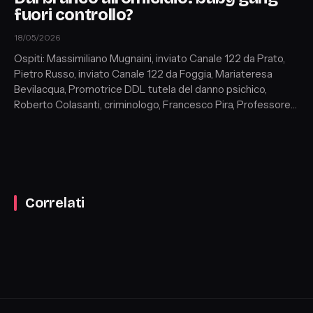
fuori controllo?
18/05/2026
Ospiti: Massimiliano Mugnaini, inviato Canale 122 da Prato,
Pietro Russo, inviato Canale 122 da Foggia, Mariateresa
Bevilacqua, Promotrice DDL tutela del danno psichico,
Roberto Colasanti, criminologo, Francesco Pira, Professore
di Sociologia Università di Messina, Antonella Baiocchi,
psicologa, Riccardo Brigazzi, avvocato penalista
Correlati