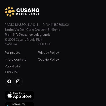
RADIO MASSOLINA S.r.l. — P. IVA 11489861002
Sede:
Via Don Carlo Gnocchi, 3 – Roma
Mail:
info@cusanomediagroup.it
© 2026 Cusano Media Play
NAVIGA
LEGALE
Palinsesto
Privacy Policy
Info e contatti
Cookie Policy
Pubblicità
SEGUICI