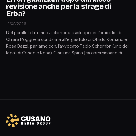
revisione anche per la strage di
Erba?
15/05/2026
Del parallelo tra i nuovi clamorosi sviluppi per l'omicidio di
Chiara Poggi e la condanna all'ergastolo di Olindo Romano e
Rosa Bazzi, parliamo con: l'avvocato Fabio Schembri (uno dei
legali di Olindo e Rosa), Gianluca Spina (ex commissario di
Polizia ed esperto di linguaggio non verbale) e Davide
Cannella (criminologo e investigatore privato). A seguire con
Wilma Ciocci (sociologa e criminologa) un punto sul
processo mediatico legato al caso Garlasco.