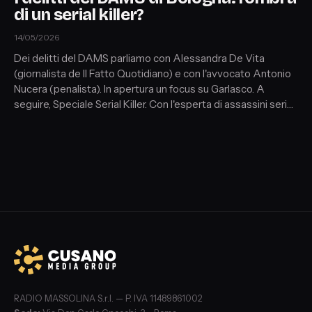
di un serial killer?
14/05/2026
Dei delitti del DAMS parliamo con Alessandra De Vita
(giornalista de Il Fatto Quotidiano) e con l'avvocato Antonio
Nucera (penalista). In apertura un focus su Garlasco. A
seguire, Speciale Serial Killer. Con l'esperta di assassini seriali
Federica Di Pietrantonio (criminologa e psicologa) un
parallelo tra Jack lo squartatore e Peter Sutcliffe, passato
alla storia del crimine con "lo squartatore dello Yorkshire".
RADIO MASSOLINA S.r.l. — P. IVA 11489861002