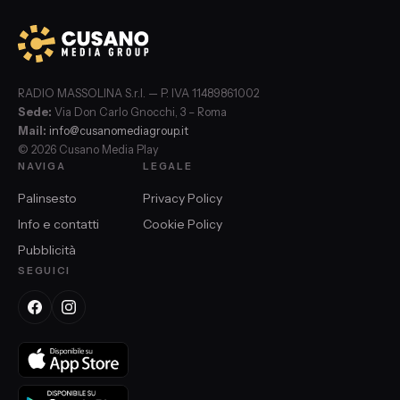
RADIO MASSOLINA S.r.l. — P. IVA 11489861002
Sede:
Via Don Carlo Gnocchi, 3 – Roma
Mail:
info@cusanomediagroup.it
© 2026 Cusano Media Play
NAVIGA
LEGALE
Palinsesto
Privacy Policy
Info e contatti
Cookie Policy
Pubblicità
SEGUICI