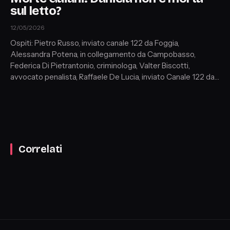
sul letto?
12/05/2026
Ospiti: Pietro Russo, inviato canale 122 da Foggia,
Alessandra Potena, in collegamento da Campobasso,
Federica Di Pietrantonio, criminologa, Valter Biscotti,
avvocato penalista, Raffaele De Lucia, inviato Canale 122 da
Pietracatella (Cb), Riccardo Brigazzi, avvocato penalista,
Giuliano Ferrari, psicologo forense, Mauro Valentini,
giornalista e scrittore, Simone Ceccarelli, criminologo e
relatore internazionale
Correlati