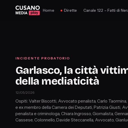
Home
Dirette
Canale 122 – Fatti di Ner
INCIDENTE PROBATORIO
Garlasco, la città vitti
della mediaticità
12/05/2026
Ospiti: Valter Biscotti, Avvocato penalista, Carlo Taormina
e ex membro della Camera dei Deputati, Patrizia Giusti, A
penalista e criminologa, Chiara Ingrosso, Giornalista, Genna
Cassese, Colonnello, Davide Steccanella, Avvocato, Gianlu
Viscogliosi, Corrispondente da Garlasco.