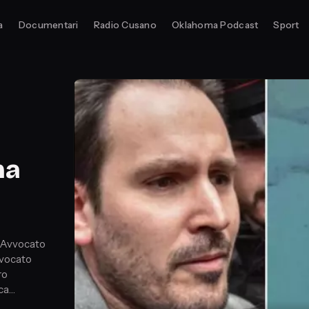
a
Documentari
Radio Cusano
Oklahoma Podcast
Sport
ma
, Avvocato
vvocato
ro
ca