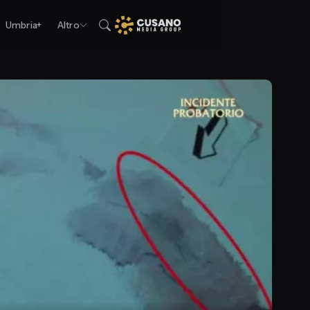
Umbria+
Altro