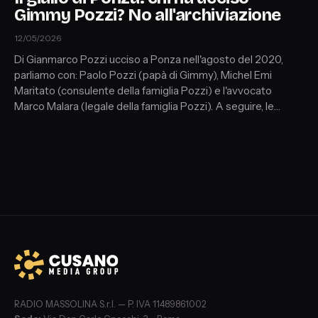
Gimmy Pozzi? No all'archiviazione
12/05/2026
Di Gianmarco Pozzi ucciso a Ponza nell'agosto del 2020,
parliamo con: Paolo Pozzi (papà di Gimmy), Michel Emi
Maritato (consulente della famiglia Pozzi) e l'avvocato
Marco Malara (legale della famiglia Pozzi). A seguire, le
ultimissime su Garlasco con: Francesco Maria Galassi
(medico e paleopatologo) e Laura Marinaro (giornalista del
Settimanale Giallo).
RADIO MASSOLINA S.r.l. — P. IVA 11489861002