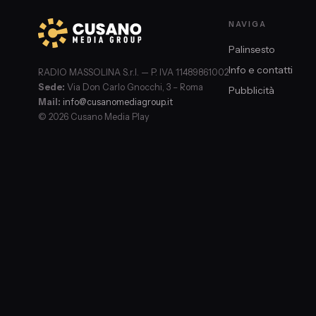
NAVIGA
Palinsesto
Info e contatti
RADIO MASSOLINA S.r.l. — P. IVA 11489861002
Sede:
Via Don Carlo Gnocchi, 3 – Roma
Pubblicità
Mail:
info@cusanomediagroup.it
© 2026 Cusano Media Play