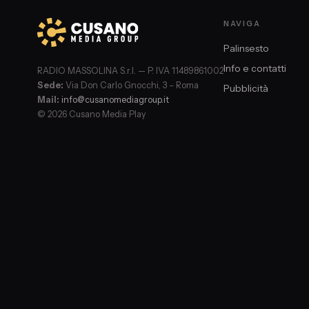
NAVIGA
Palinsesto
Info e contatti
RADIO MASSOLINA S.r.l. — P. IVA 11489861002
Sede:
Via Don Carlo Gnocchi, 3 – Roma
Pubblicità
Mail:
info@cusanomediagroup.it
© 2026 Cusano Media Play