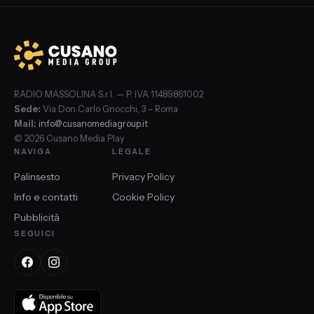
RADIO MASSOLINA S.r.l. — P. IVA 11489861002
Sede:
Via Don Carlo Gnocchi, 3 – Roma
Mail:
info@cusanomediagroup.it
© 2026 Cusano Media Play
NAVIGA
LEGALE
Palinsesto
Privacy Policy
Info e contatti
Cookie Policy
Pubblicità
SEGUICI