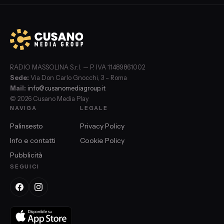
RADIO MASSOLINA S.r.l. — P. IVA 11489861002
Sede:
Via Don Carlo Gnocchi, 3 – Roma
Mail:
info@cusanomediagroup.it
© 2026 Cusano Media Play
NAVIGA
LEGALE
Palinsesto
Privacy Policy
Info e contatti
Cookie Policy
Pubblicità
SEGUICI