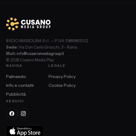
RADIO MASSOLINA S.r.l. — P. IVA 11489861002
Sede:
Via Don Carlo Gnocchi, 3 – Roma
Mail:
info@cusanomediagroup.it
© 2026 Cusano Media Play
NAVIGA
LEGALE
Palinsesto
Privacy Policy
Info e contatti
Cookie Policy
Pubblicità
SEGUICI