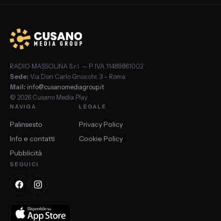
RADIO MASSOLINA S.r.l. — P. IVA 11489861002
Sede:
Via Don Carlo Gnocchi, 3 – Roma
Mail:
info@cusanomediagroup.it
© 2026 Cusano Media Play
NAVIGA
LEGALE
Palinsesto
Privacy Policy
Info e contatti
Cookie Policy
Pubblicità
SEGUICI