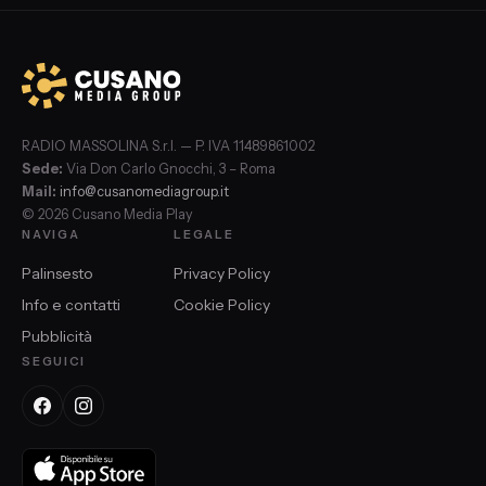
RADIO MASSOLINA S.r.l. — P. IVA 11489861002
Sede:
Via Don Carlo Gnocchi, 3 – Roma
Mail:
info@cusanomediagroup.it
© 2026 Cusano Media Play
NAVIGA
LEGALE
Palinsesto
Privacy Policy
Info e contatti
Cookie Policy
Pubblicità
SEGUICI