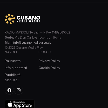
RADIO MASSOLINA S.r.l. — P. IVA 11489861002
Sede:
Via Don Carlo Gnocchi, 3 – Roma
Mail:
info@cusanomediagroup.it
© 2026 Cusano Media Play
NAVIGA
LEGALE
Palinsesto
Privacy Policy
Info e contatti
Cookie Policy
Pubblicità
SEGUICI