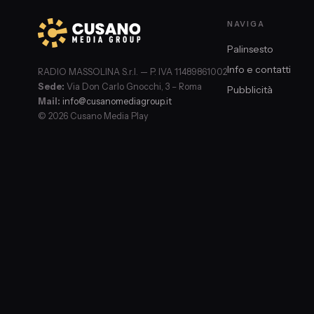
NAVIGA
Palinsesto
Info e contatti
RADIO MASSOLINA S.r.l. — P. IVA 11489861002
Sede:
Via Don Carlo Gnocchi, 3 – Roma
Pubblicità
Mail:
info@cusanomediagroup.it
© 2026 Cusano Media Play