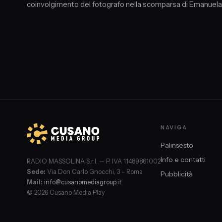
coinvolgimento del fotografo nella scomparsa di Emanuela 
Mirella Gregori e Alessia Rosati.
NAVIGA
Palinsesto
Info e contatti
RADIO MASSOLINA S.r.l. — P. IVA 11489861002
Sede:
Via Don Carlo Gnocchi, 3 – Roma
Pubblicità
Mail:
info@cusanomediagroup.it
© 2026 Cusano Media Play