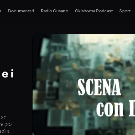
a
Documentari
Radio Cusano
Oklahoma Podcast
Sport
e i
l 30
re (20
o), al