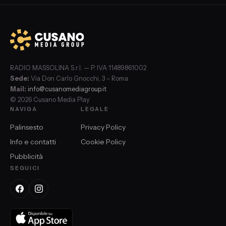
RADIO MASSOLINA S.r.l. — P. IVA 11489861002
Sede:
Via Don Carlo Gnocchi, 3 – Roma
Mail:
info@cusanomediagroup.it
© 2026 Cusano Media Play
NAVIGA
LEGALE
Palinsesto
Privacy Policy
Info e contatti
Cookie Policy
Pubblicità
SEGUICI