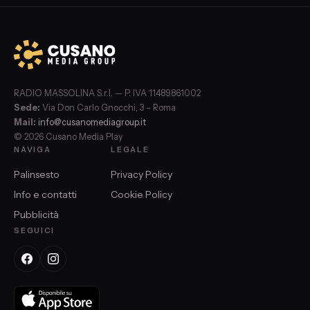
RADIO MASSOLINA S.r.l. — P. IVA 11489861002
Sede:
Via Don Carlo Gnocchi, 3 – Roma
Mail:
info@cusanomediagroup.it
© 2026 Cusano Media Play
NAVIGA
LEGALE
Palinsesto
Privacy Policy
Info e contatti
Cookie Policy
Pubblicità
SEGUICI