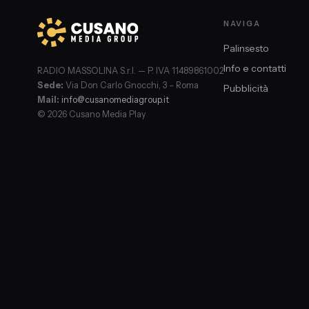
NAVIGA
Palinsesto
Info e contatti
RADIO MASSOLINA S.r.l. — P. IVA 11489861002
Sede:
Via Don Carlo Gnocchi, 3 – Roma
Pubblicità
Mail:
info@cusanomediagroup.it
© 2026 Cusano Media Play