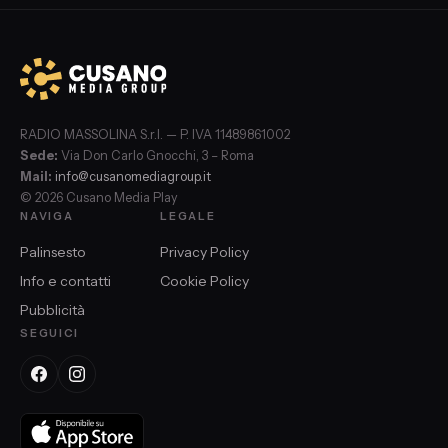
RADIO MASSOLINA S.r.l. — P. IVA 11489861002
Sede:
Via Don Carlo Gnocchi, 3 – Roma
Mail:
info@cusanomediagroup.it
© 2026 Cusano Media Play
NAVIGA
LEGALE
Palinsesto
Privacy Policy
Info e contatti
Cookie Policy
Pubblicità
SEGUICI