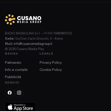
RADIO MASSOLINA S.r.l. — P. IVA 11489861002
Sede:
Via Don Carlo Gnocchi, 3 – Roma
Mail:
info@cusanomediagroup.it
© 2026 Cusano Media Play
NAVIGA
LEGALE
Palinsesto
Privacy Policy
Info e contatti
Cookie Policy
Pubblicità
SEGUICI