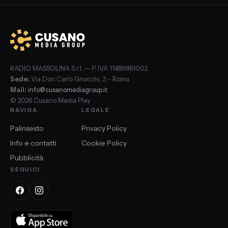
RADIO MASSOLINA S.r.l. — P. IVA 11489861002
Sede:
Via Don Carlo Gnocchi, 3 – Roma
Mail:
info@cusanomediagroup.it
© 2026 Cusano Media Play
NAVIGA
LEGALE
Palinsesto
Privacy Policy
Info e contatti
Cookie Policy
Pubblicità
SEGUICI