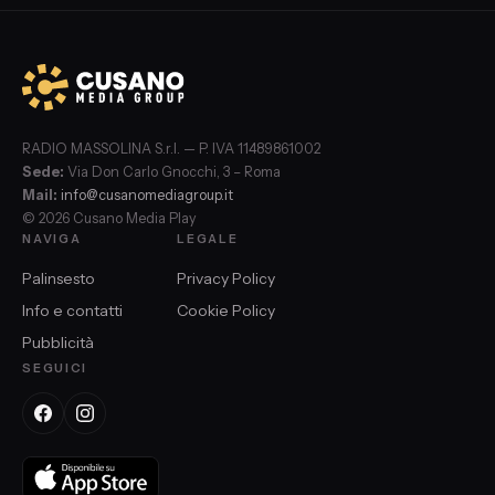
RADIO MASSOLINA S.r.l. — P. IVA 11489861002
Sede:
Via Don Carlo Gnocchi, 3 – Roma
Mail:
info@cusanomediagroup.it
© 2026 Cusano Media Play
NAVIGA
LEGALE
Palinsesto
Privacy Policy
Info e contatti
Cookie Policy
Pubblicità
SEGUICI